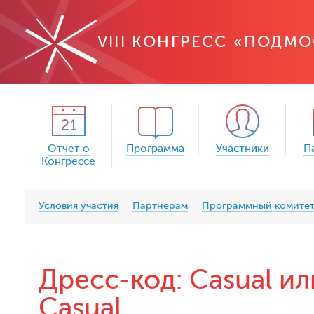
VIII КОНГРЕСС «ПОДМ
Отчет о
Программа
Участники
П
Конгрессе
Условия участия
Партнерам
Программный комите
Дресс-код: Casual ил
Casual